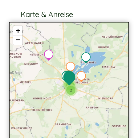
Karte & Anreise
+
−
7
2
2