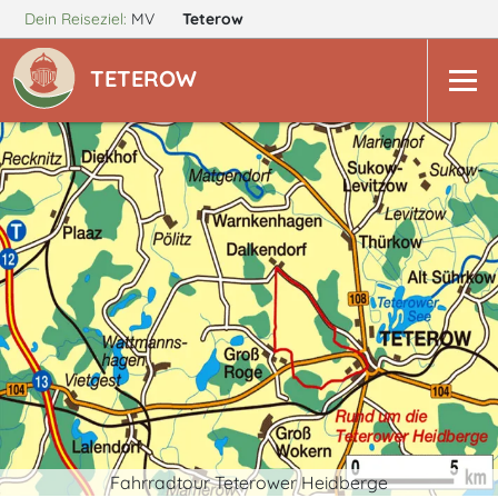
Dein Reiseziel:
MV
Teterow
TETEROW
Fahrradtour Teterower Heidberge