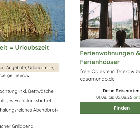
it = Urlaubszeit
Ferienwohnungen 
Ferienhäuser
n-Angebote, Urlaubsreise, ...
freie Objekte in Teterow b
berge Teterow,
casamundo.de
Deine Reisedaten
achtung inkl. Bettwäsche
01.08. bis 05.08.26
än
haltiges Frühstücksbüffet
Finden
hslungsreiches Abendbrot-
icher Grillabend