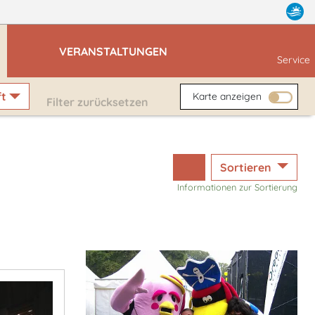
VERANSTALTUNGEN
Service
ft
Karte anzeigen
Filter zurücksetzen
Sortieren
Informationen zur Sortierung