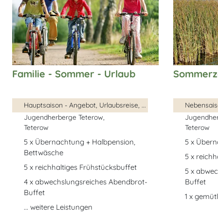
Familie - Sommer - Urlaub
Sommerze
Hauptsaison - Angebot, Urlaubsreise, ...
Nebensaiso
Jugendherberge Teterow,
Jugendher
Teterow
Teterow
5 x Übernachtung + Halbpension,
5 x Übern
Bettwäsche
5 x reich
5 x reichhaltiges Frühstücksbuffet
5 x abwec
4 x abwechslungsreiches Abendbrot-
Buffet
Buffet
1 x gemütl
... weitere Leistungen