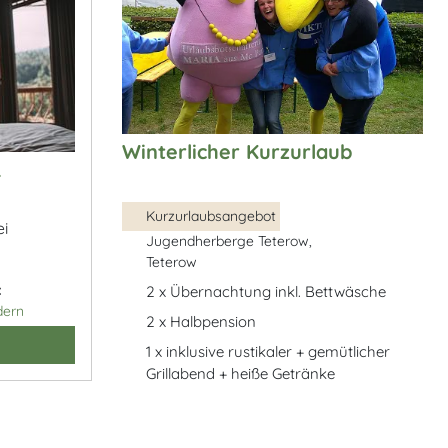
Winterlicher Kurzurlaub
&
Kurzurlaubsangebot
ei
Jugendherberge Teterow,
Teterow
:
2 x Übernachtung inkl. Bettwäsche
dern
2 x Halbpension
1 x inklusive rustikaler + gemütlicher
Grillabend + heiße Getränke