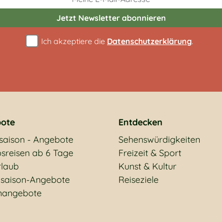
Jetzt Newsletter
abonnieren
Ich akzeptiere die
Datenschutzerklärung
.
ote
Entdecken
saison - Angebote
Sehenswürdigkeiten
sreisen ab 6 Tage
Freizeit & Sport
rlaub
Kunst & Kultur
saison-Angebote
Reiseziele
nangebote