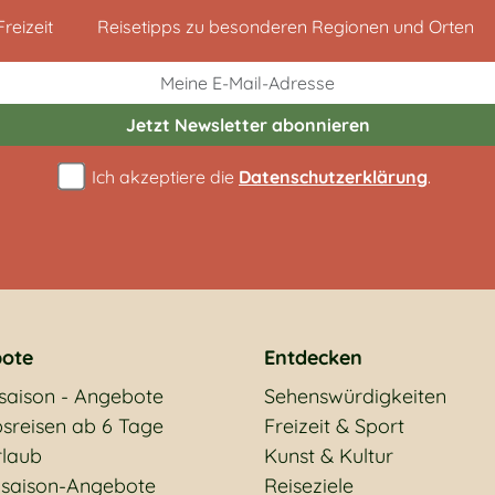
reizeit
Reisetipps zu besonderen Regionen und Orten
Jetzt Newsletter
abonnieren
Ich akzeptiere die
Datenschutzerklärung
.
ote
Entdecken
saison - Angebote
Sehenswürdigkeiten
sreisen ab 6 Tage
Freizeit & Sport
rlaub
Kunst & Kultur
saison-Angebote
Reiseziele