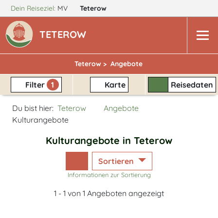
Dein Reiseziel:
MV
Teterow
TETEROW
Teterow >
Angebote
Filter
1
Karte
Reisedaten
Du bist hier:
Teterow
Angebote
Kulturangebote
Kulturangebote in Teterow
Sortieren
Informationen zur Sortierung
1 - 1 von 1 Angeboten angezeigt