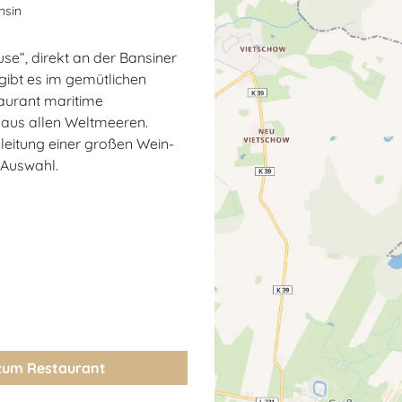
nsin
se“, direkt an der Bansiner
ibt es im gemütlichen
urant maritime
n aus allen Weltmeeren.
leitung einer großen Wein-
-Auswahl.
zum Restaurant