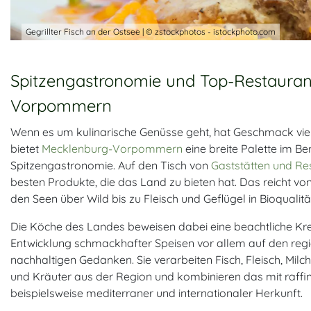
Gegrillter Fisch an der Ostsee | © zstockphotos - istockphoto.com
Spitzengastronomie und Top-Restauran
Vorpommern
Wenn es um kulinarische Genüsse geht, hat Geschmack viel
bietet
Mecklenburg-Vorpommern
eine breite Palette im B
Spitzengastronomie. Auf den Tisch von
Gaststätten und Re
besten Produkte, die das Land zu bieten hat. Das reicht v
den Seen über Wild bis zu Fleisch und Geflügel in Bioquali
Die Köche des Landes beweisen dabei eine beachtliche Krea
Entwicklung schmackhafter Speisen vor allem auf den regi
nachhaltigen Gedanken. Sie verarbeiten Fisch, Fleisch, Mil
und Kräuter aus der Region und kombinieren das mit raffin
beispielsweise mediterraner und internationaler Herkunft.