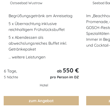
Ostseebad Wustrow
Seebad Ba
Begrüßungsgetränk am Anreisetag
Im „Beachhou
Promenade, g
5 x Übernachtung inklusive
GOSCH-Resta
reichhaltigem Frühstücksbuffet
Spezialitäte
5 x Abendessen als
Immer in Beg
abwechslungsreiches Buffet inkl.
und Cocktail
Getränkepaket
... weitere Leistungen
550 €
6 Tage,
ab
5 Nächte
pro Person im DZ
Hotel
zum Angebot