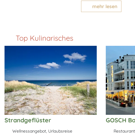
mehr lesen
Top Kulinarisches
Strandgeflüster
GOSCH Ba
Wellnessangebot, Urlaubsreise
Restaurant