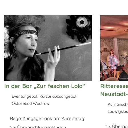
In der Bar „Zur feschen Lola“
Ritteress
Neustadt
Eventangebot, Kurzurlaubsangebot
Ostseebad Wustrow
Ludwigslus
Begrüßungsgetränk am Anreisetag
1 x Übern
2 x Übernachtung inklusive