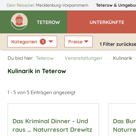
Dein Reiseziel:
Mecklenburg-Vorpommern
Teterow
& Umgebu
TETEROW
UNTERKÜNFTE
Kategorien
Preise
1
1
Filter zurücks
Du bist hier:
Teterow
Veranstaltungen
Kulinarik
Kulinarik in Teterow
1 - 5 von 5 Einträgen angezeigt
Das Kriminal Dinner - Und
Das Bur
raus … Naturresort Drewitz
Naturre