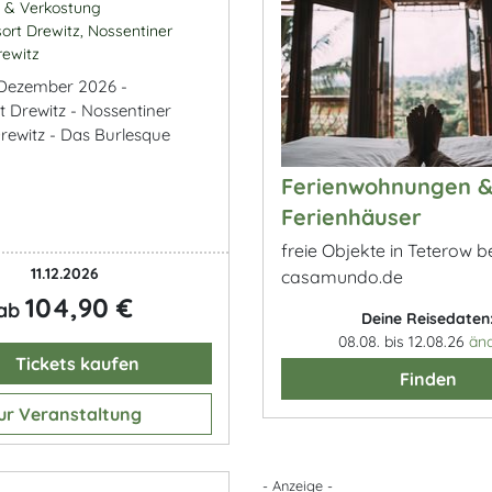
k & Verkostung
ort Drewitz, Nossentiner
rewitz
. Dezember 2026 -
t Drewitz - Nossentiner
rewitz - Das Burlesque
Ferienwohnungen 
Ferienhäuser
freie Objekte in Teterow b
11.12.2026
casamundo.de
104,90 €
ab
Deine Reisedaten
08.08. bis 12.08.26
än
Tickets kaufen
Finden
ur Veranstaltung
- Anzeige -