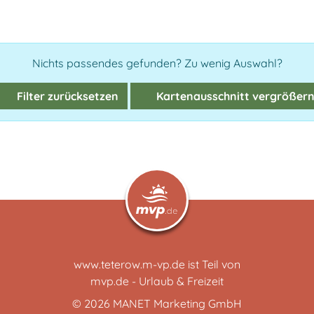
Nichts passendes gefunden? Zu wenig Auswahl?
Filter zurücksetzen
Kartenausschnitt vergrößer
www.teterow.m-vp.de ist Teil von
mvp.de - Urlaub & Freizeit
© 2026
MANET Marketing GmbH