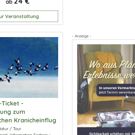
24 €
ab
ur Veranstaltung
- Anzeige -
-Ticket -
ung zum
chen Kranicheinflug
atur / Tour
park-Information Federow,