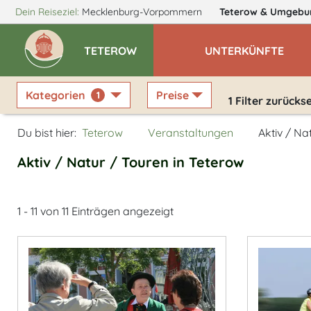
Dein Reiseziel:
Mecklenburg-Vorpommern
Teterow
& Umgebu
TETEROW
UNTERKÜNFTE
Kategorien
Preise
1
1
Filter zurücks
Du bist hier:
Teterow
Veranstaltungen
Aktiv / Na
Aktiv / Natur / Touren in Teterow
1 - 11 von 11 Einträgen angezeigt