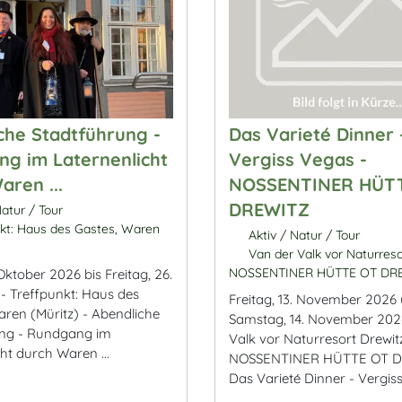
che Stadtführung -
Das Varieté Dinner 
g im Laternenlicht
Vergiss Vegas -
aren ...
NOSSENTINER HÜT
DREWITZ
atur / Tour
kt: Haus des Gastes, Waren
Aktiv / Natur / Tour
Van der Valk vor Naturreso
NOSSENTINER HÜTTE OT DR
 Oktober 2026 bis Freitag, 26.
- Treffpunkt: Haus des
Freitag, 13. November 2026
aren (Müritz) - Abendliche
Samstag, 14. November 202
ung - Rundgang im
Valk vor Naturresort Drewit
ht durch Waren ...
NOSSENTINER HÜTTE OT D
Das Varieté Dinner - Vergis