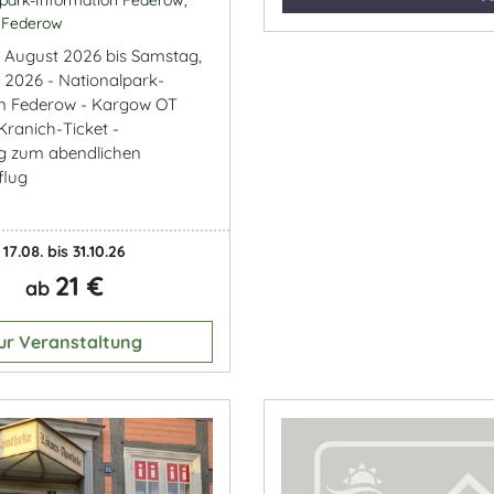
 Federow
. August 2026 bis Samstag,
r 2026 - Nationalpark-
on Federow - Kargow OT
Kranich-Ticket -
 zum abendlichen
flug
17.08. bis 31.10.26
21 €
ab
ur Veranstaltung