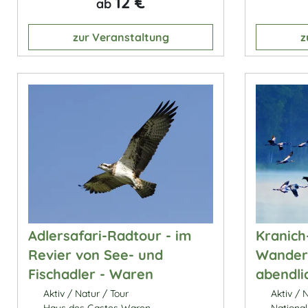
12 €
ab
zur Veranstaltung
z
Adlersafari-Radtour - im
Kranich
Revier von See- und
Wander
Fischadler - Waren
abendli
Aktiv / Natur / Tour
Aktiv / N
Haus des Gastes Waren
National