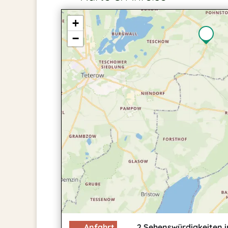
+
−
Anfahrt
2 Sehenswürdigkeiten i