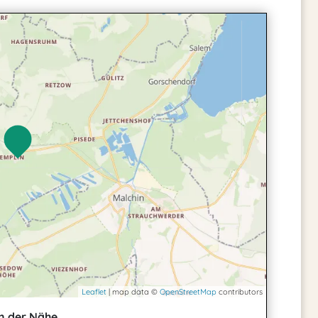
Leaflet
| map data ©
OpenStreetMap
contributors
n der Nähe