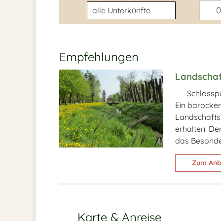
Unterkunftsart
0
Empfehlungen
Landschaf
Schlossp
Ein barocker
Landschaftsp
erhalten. De
das Besonde
Zum Anb
Karte & Anreise