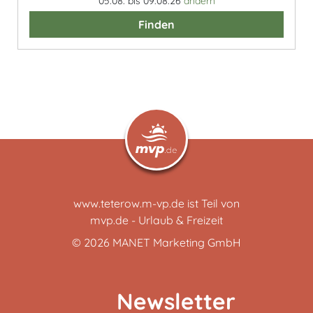
05.08. bis 09.08.26
ändern
Finden
www.teterow.m-vp.de ist Teil von
mvp.de - Urlaub & Freizeit
© 2026
MANET Marketing GmbH
Newsletter