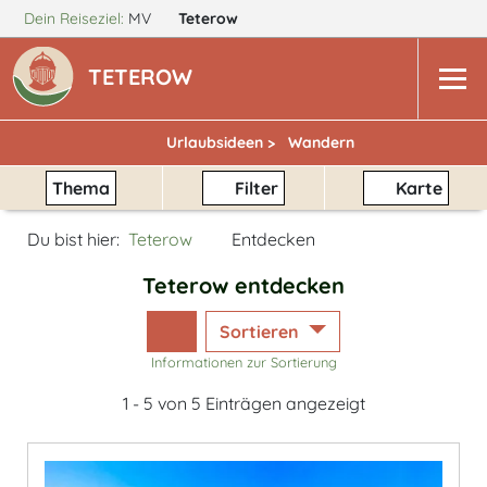
Dein Reiseziel:
MV
Teterow
TETEROW
Urlaubsideen >
Wandern
Thema
Filter
Karte
Du bist hier:
Teterow
Entdecken
Teterow entdecken
Sortieren
Informationen zur Sortierung
1 - 5 von 5 Einträgen angezeigt