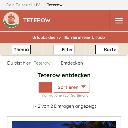
Dein Reiseziel:
MV
Teterow
TETEROW
Urlaubsideen >
Barrierefreier Urlaub
Thema
Filter
Karte
Du bist hier:
Teterow
Entdecken
Teterow entdecken
Sortieren
Informationen zur Sortierung
1 - 2 von 2 Einträgen angezeigt