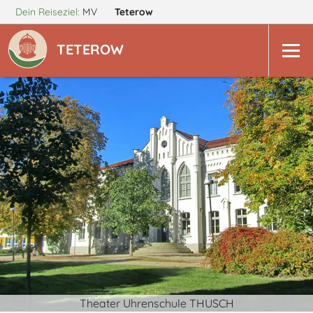
Dein Reiseziel:
MV
Teterow
TETEROW
Theater Uhrenschule THUSCH