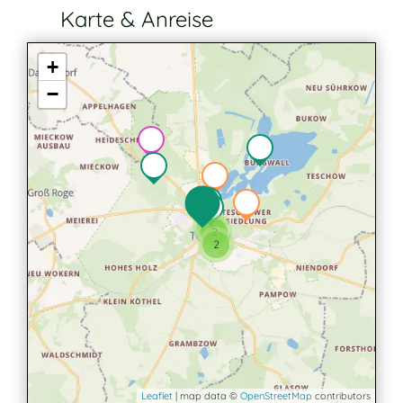
Karte & Anreise
+
−
7
2
2
Leaflet
| map data ©
OpenStreetMap
contributors