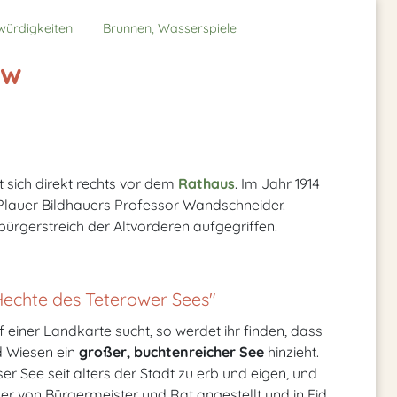
würdigkeiten
Brunnen, Wasserspiele
ow
 sich direkt rechts vor dem
Rathaus
. Im Jahr 1914
 Plauer Bildhauers Professor Wandschneider.
bürgerstreich der Altvorderen aufgegriffen.
Hechte des Teterower Sees"
 einer Landkarte sucht, so werdet ihr finden, dass
d Wiesen ein
großer, buchtenreicher See
hinzieht.
ser See seit alters der Stadt zu erb und eigen, und
der von Bürgermeister und Rat angestellt und in Eid