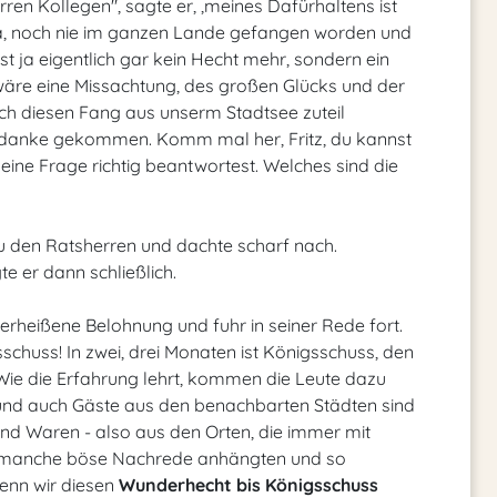
ren Kollegen", sagte er, ,meines Dafürhaltens ist
, ja, noch nie im ganzen Lande gefangen worden und
t ja eigentlich gar kein Hecht mehr, sondern ein
 wäre eine Missachtung, des großen Glücks und der
ch diesen Fang aus unserm Stadtsee zuteil
Gedanke gekommen. Komm mal her, Fritz, du kannst
meine Frage richtig beantwortest. Welches sind die
 zu den Ratsherren und dachte scharf nach.
gte er dann schließlich.
 verheißene Belohnung und fuhr in seiner Rede fort.
schuss! In zwei, drei Monaten ist Königsschuss, den
. Wie die Erfahrung lehrt, kommen die Leute dazu
, und auch Gäste aus den benachbarten Städten sind
nd Waren - also aus den Orten, die immer mit
o manche böse Nachrede anhängten und so
Wenn wir diesen
Wunderhecht bis Königsschuss