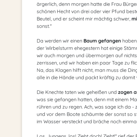
ärgerlich, denn morgen hatte die Frau Bürger
schönen Hecht von drei oder vier Pfund beste
Beutel, und er scheint mir mächtig schwer,
mi
sonst."
Da werden wir einen
Baum gefangen
haben, 
der Wirbelsturm ehegestern hat einige Stäm
wir auch morgen und übermorgen auf nichts
zerrissen, und wir haben ein paar Tage zu flic
Na, das Klagen hilft nicht, man muss die D
alle in die Hände und packt kräftig zu damit 
Die Knechte taten wie geheißen und
zogen a
was sie gefangen hatten, denn mit einem Mal
rühren und zu regen. Ach, was sage ich da -
und vor dem Boote schäumte der sonst so stil
im Wasser versteckt und bräche noch einmal
Los, Jungens, los! Zieht doch! Zieht!" rief der