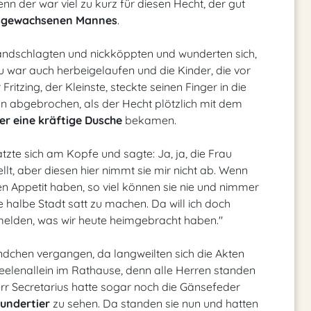
nn der war viel zu kurz für diesen Hecht, der gut
usgewachsenen Mannes
.
andschlagten und nickköppten und wunderten sich,
u war auch herbeigelaufen und die Kinder, die vor
ritzing, der Kleinste, steckte seinen Finger in die
 ihn abgebrochen, als der Hecht plötzlich mit dem
r eine kräftige Dusche
bekamen.
atzte sich am Kopfe und sagte: Ja, ja, die Frau
lt, aber diesen hier nimmt sie mir nicht ab. Wenn
 Appetit haben, so viel können sie nie und nimmer
die halbe Stadt satt zu machen. Da will ich doch
melden, was wir heute heimgebracht haben."
ndchen vergangen, da langweilten sich die Akten
eelenallein im Rathause, denn alle Herren standen
rr Secretarius hatte sogar noch die Gänsefeder
undertier
zu sehen. Da standen sie nun und hatten