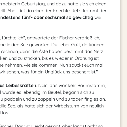
meisterin Geburtstag, und dazu hatte sie sich einen
llt. Aha" rief da einer der Knechte. Jetzt kommt der
ndestens fünf- oder sechsmal so gewichtig
wie
fürchte ich", antwortete der Fischer verdrießlich,
me in den See geworfen. Du lieber Gott, da können
 rechnen, denn die Äste haben bestimmt das Netz
ken und zu stricken, bis es wieder in Ordnung ist.
inge nehmen, wie sie kommen. Nun spuckt euch mal
wir sehen, was für ein Unglück uns beschert ist."
us Leibeskräften
. Nein, das war kein Baumstamm,
 wurde es lebendig im Beutel, begann sich zu
 zu paddeln und zu zappeln und zu toben fing es an,
le See, als hätte sich der Wirbelsturm von neulich
 los.
 Fischer. Das war leicht gesagt, aber längst nicht so