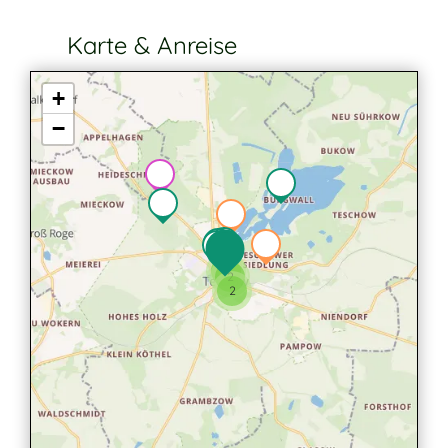
Karte & Anreise
+
−
7
2
2