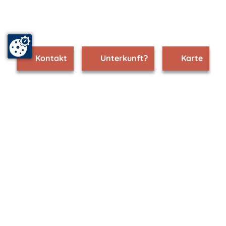
Kontakt
Unterkunft?
Karte
www.teterow.m-vp.de ist Teil von
mvp.de - Urlaub & Freizeit
© 2026
MANET Marketing GmbH