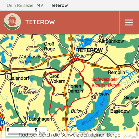
Dein Reiseziel:
MV
Teterow
TETEROW
Radtour durch die Schweiz der kleinen Berge