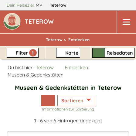
Dein Reiseziel:
MV
Teterow
TETEROW
Teterow >
Entdecken
Filter
1
Karte
Reisedaten
Du bist hier:
Teterow
Entdecken
Museen & Gedenkstätten
Museen & Gedenkstätten in Teterow
Sortieren
Informationen zur Sortierung
1 - 6 von 6 Einträgen angezeigt