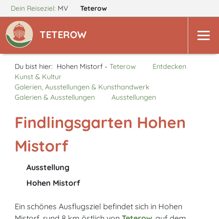
Dein Reiseziel:
MV
Teterow
TETEROW
Du bist hier:
Hohen Mistorf -
Teterow
Entdecken
Kunst & Kultur
Galerien, Ausstellungen & Kunsthandwerk
Galerien & Ausstellungen
Ausstellungen
Findlingsgarten Hohen
Mistorf
Ausstellung
Hohen Mistorf
Ein schönes Ausflugsziel befindet sich in Hohen
Mistorf, rund 8 km östlich von
Teterow
, auf dem