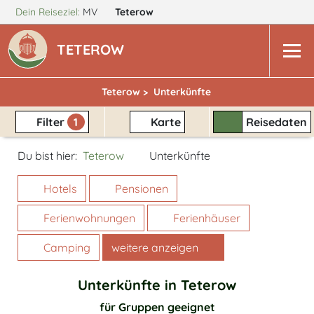
Dein Reiseziel:
MV
Teterow
TETEROW
Teterow >
Unterkünfte
Filter
1
Karte
Reisedaten
Du bist hier:
Teterow
Unterkünfte
Hotels
Pensionen
Ferienwohnungen
Ferienhäuser
Camping
weitere anzeigen
Unterkünfte in Teterow
für Gruppen geeignet