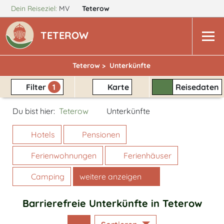
Dein Reiseziel:
MV
Teterow
TETEROW
Teterow >
Unterkünfte
Filter
1
Karte
Reisedaten
Du bist hier:
Teterow
Unterkünfte
Hotels
Pensionen
Ferienwohnungen
Ferienhäuser
Camping
weitere anzeigen
Barrierefreie Unterkünfte in Teterow