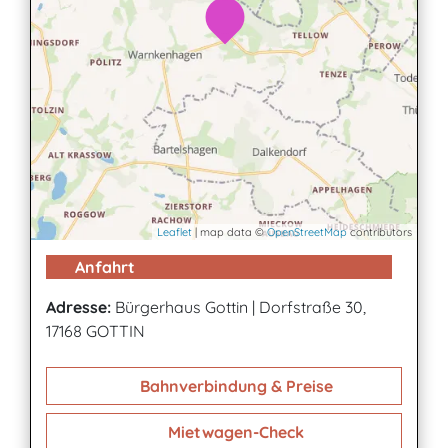
Leaflet
| map data ©
OpenStreetMap
contributors
Anfahrt
Adresse:
Bürgerhaus Gottin
|
Dorfstraße 30,
17168 GOTTIN
Bahnverbindung & Preise
Mietwagen-Check