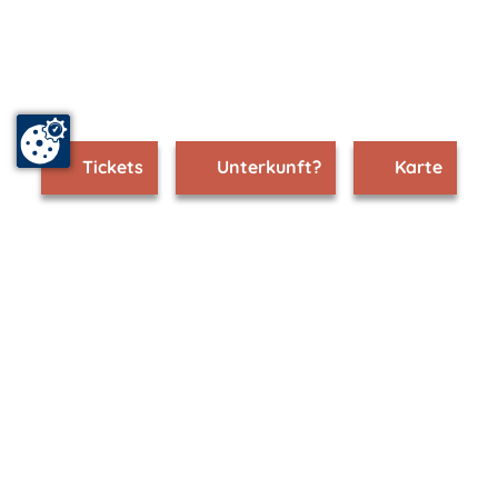
Tickets
Unterkunft?
Karte
www.teterow.m-vp.de ist Teil von
mvp.de - Urlaub & Freizeit
© 2026
MANET Marketing GmbH