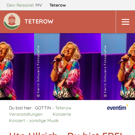
Dein Reiseziel:
MV
Teterow
TETEROW
Du bist hier:
GOTTIN -
Teterow
Veranstaltungen
Konzerte
Konzert - sonstige Musik